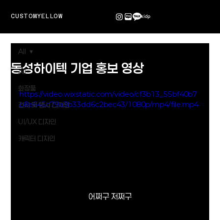
CUSTOMYELLOW
All
동성하이텍 기업 홍보 영상
All
화장품
https://video.wixstatic.com/video/cf3b13_55bf40b7
b8e645c79a3b33dd6c2bec43/1080p/mp4/file.mp4
전시 및 행사 디자인
UI/UX 디자인
캐릭터 디자인
어쩌구 저쩌구